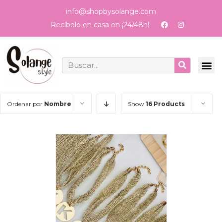
info@shopbysolange.com
Recíbelo en casa en ¡24/48h!
0 pr
Ordenar por
Nombre
Show
16 Products