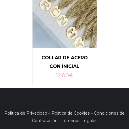
COLLAR DE ACERO
CON INICIAL
12.00
€
SELECCIONAR OPCIONES
/
DETALLES
Política de Privacidad
–
Política de Cookies
–
Condiciones de
Contratación
–
Términos Legales