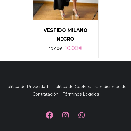
VESTIDO MILANO
NEGRO
10.00
€
20.00
€
AÑADIR AL CARRITO
/
DETALLES
Política de Privacidad
–
Política de Cookies
–
Condiciones de
Contratación
–
Términos Legales