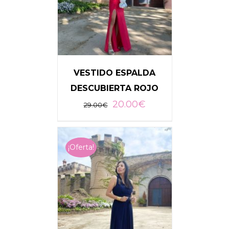
VESTIDO ESPALDA
DESCUBIERTA ROJO
20.00
€
29.00
€
AÑADIR AL CARRITO
/
DETALLES
¡Oferta!