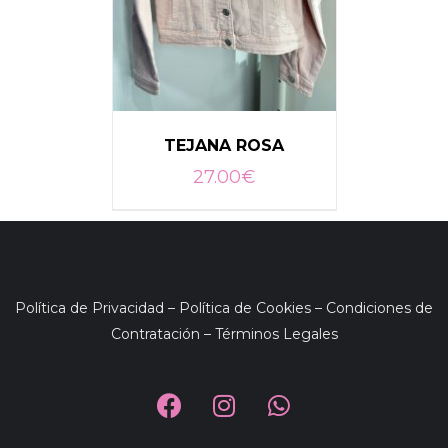
TEJANA ROSA
27.00
€
SELECCIONAR OPCIONES
/
DETALLES
Política de Privacidad
–
Política de Cookies
–
Condiciones de
Contratación
–
Términos Legales