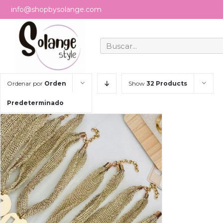
info@shopbysolange.com
Ordenar por
Orden
Show
32 Products
Predeterminado