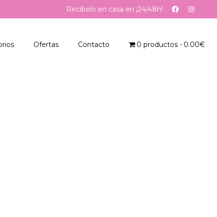
Recíbelo en casa en ¡24/48h!
rios
Ofertas
Contacto
0 productos
0.00€