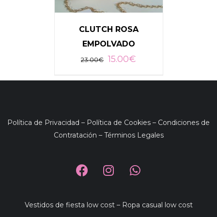
CLUTCH ROSA
EMPOLVADO
AÑADIR AL CARRITO
/
15.00
€
DETALLES
23.00
€
Política de Privacidad
–
Política de Cookies
–
Condiciones de
Contratación
–
Términos Legales
Vestidos de fiesta low cost
–
Ropa casual low cost