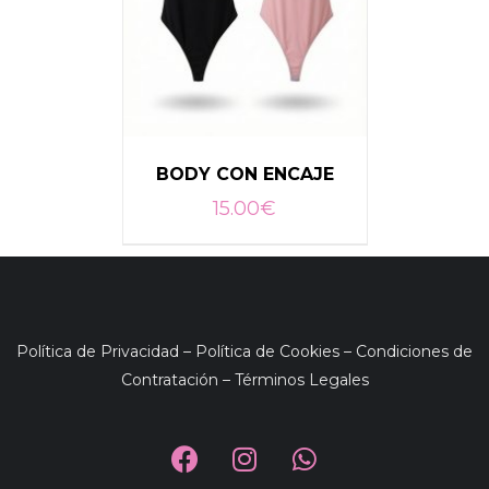
BODY CON ENCAJE
15.00
€
SELECCIONAR OPCIONES
/
DETALLES
Política de Privacidad
–
Política de Cookies
–
Condiciones de
Contratación
–
Términos Legales