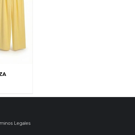
ZA
rminos Legales
NES
/