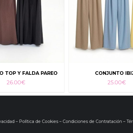
O TOP Y FALDA PAREO
CONJUNTO IBI
26.00
€
25.00
€
ivacidad
–
Política de Cookies
–
Condiciones de Contratación
–
Té
CIONAR OPCIONES
/
SELECCIONAR OPCIO
DETALLES
DETALLES