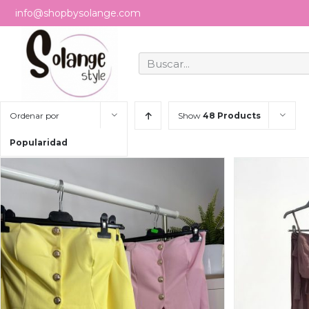
info@shopbysolange.com
Ordenar por
Show
48 Products
Popularidad